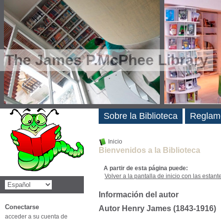
The James P.McPhee Library
Novedades
Sobre la Biblioteca
Reglam
Inicio
Bienvenidos a la Biblioteca
A partir de esta página puede:
Volver a la pantalla de inicio con las estanter
Información del autor
Conectarse
Autor Henry James (1843-1916)
acceder a su cuenta de