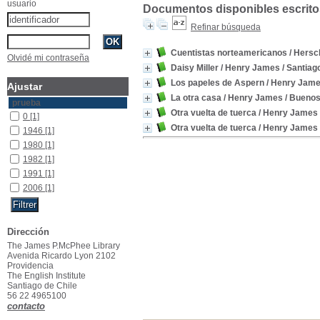
usuario
Documentos disponibles escritos
Refinar búsqueda
Cuentistas norteamericanos
/ Hersch
Olvidé mi contraseña
Daisy Miller
/ Henry James
/ Santiago
Los papeles de Aspern
/ Henry Jam
Ajustar
La otra casa
/ Henry James
/ Buenos 
prueba
Otra vuelta de tuerca
/ Henry James
0
[1]
Otra vuelta de tuerca
/ Henry James
1946
[1]
1980
[1]
1982
[1]
1991
[1]
2006
[1]
Dirección
The James P.McPhee Library
Avenida Ricardo Lyon 2102
Providencia
The English Institute
Santiago de Chile
56 22 4965100
contacto