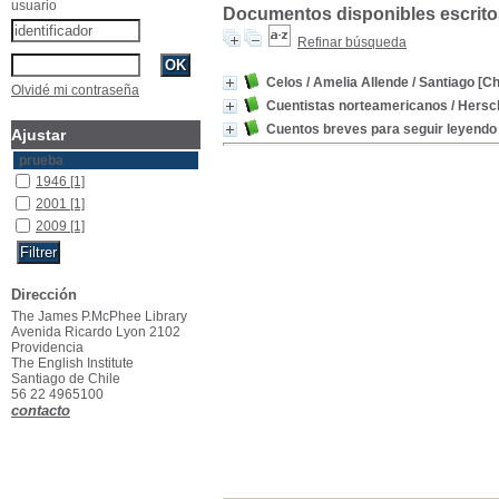
usuario
Documentos disponibles escritos
Refinar búsqueda
Celos
/ Amelia Allende
/ Santiago [Ch
Olvidé mi contraseña
Cuentistas norteamericanos
/ Hersch
Cuentos breves para seguir leyendo 
Ajustar
prueba
1946
[1]
2001
[1]
2009
[1]
Dirección
The James P.McPhee Library
Avenida Ricardo Lyon 2102
Providencia
The English Institute
Santiago de Chile
56 22 4965100
contacto