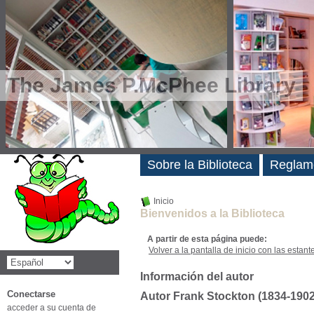
The James P.McPhee Library
Novedades
Sobre la Biblioteca
Reglam
Inicio
Bienvenidos a la Biblioteca
A partir de esta página puede:
Volver a la pantalla de inicio con las estanter
Información del autor
Conectarse
Autor Frank Stockton (1834-1902
acceder a su cuenta de