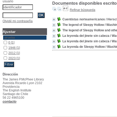
usuario
Documentos disponibles escritos
Refinar búsqueda
Cuentistas norteamericanos
/ Hersch
Olvidé mi contraseña
The legend of Sleepy Hollow
/ Washin
The legend of Sleepy Hollow and oth
Ajustar
La leyenda del jinete sin cabeza
/ Wa
prueba
La leyenda del jinete sin cabeza
/ Wa
0
[1]
La leyenda de Sleepy Hollow
/ Washin
1946
[1]
2012
[1]
2023
[1]
Dirección
The James P.McPhee Library
Avenida Ricardo Lyon 2102
Providencia
The English Institute
Santiago de Chile
56 22 4965100
contacto