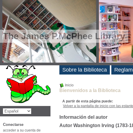
The James P.McPhee Library
Novedades
Sobre la Biblioteca
Reglam
Inicio
Bienvenidos a la Biblioteca
A partir de esta página puede:
Volver a la pantalla de inicio con las estanter
Información del autor
Conectarse
Autor Washington Irving (1783-1
acceder a su cuenta de