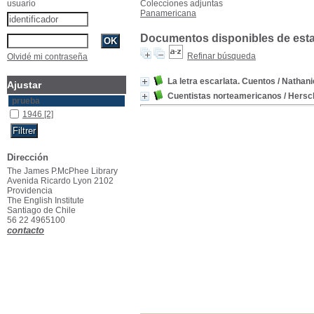
usuario
Colecciones adjuntas
Panamericana
Documentos disponibles de esta 
Refinar búsqueda
Olvidé mi contraseña
La letra escarlata. Cuentos
/ Nathani
Ajustar
Cuentistas norteamericanos
/ Hersch
prueba
1946
[2]
Dirección
The James P.McPhee Library
Avenida Ricardo Lyon 2102
Providencia
The English Institute
Santiago de Chile
56 22 4965100
contacto