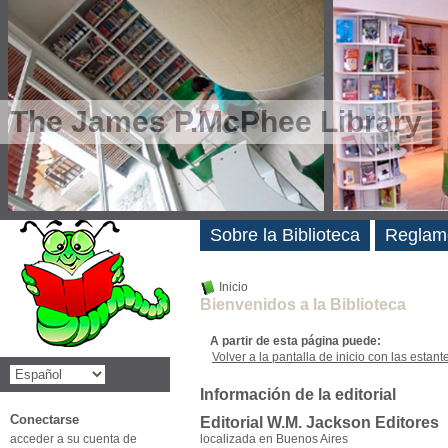
The James P.McPhee Library
Novedades
Sobre la Biblioteca
Reglam
Inicio
Bienvenidos a la Biblioteca
A partir de esta página puede:
Volver a la pantalla de inicio con las estanter
Información de la editorial
Conectarse
Editorial W.M. Jackson Editores
acceder a su cuenta de
localizada en Buenos Aires