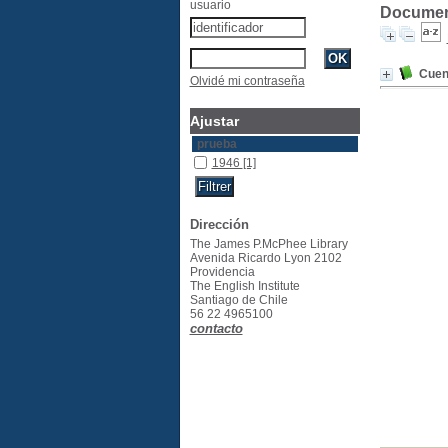
usuario
Document
Cuen
Olvidé mi contraseña
Ajustar
prueba
1946
[1]
Dirección
The James P.McPhee Library
Avenida Ricardo Lyon 2102
Providencia
The English Institute
Santiago de Chile
56 22 4965100
contacto