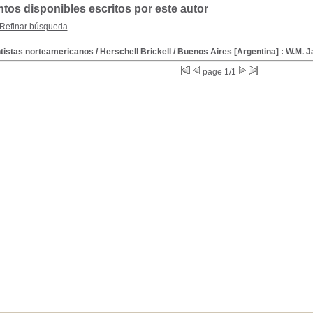
os disponibles escritos por este autor
Refinar búsqueda
tistas norteamericanos
/ Herschell Brickell
/ Buenos Aires [Argentina] : W.M. 
page 1/1