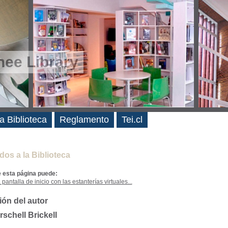
ee Library
es
a Biblioteca
Reglamento
Tei.cl
dos a la Biblioteca
e esta página puede:
 pantalla de inicio con las estanterías virtuales...
ión del autor
schell Brickell