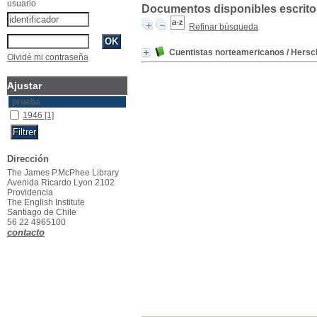
usuario
Documentos disponibles escritos
Refinar búsqueda
Cuentistas norteamericanos
/ Hersch
Olvidé mi contraseña
Ajustar
prueba
1946
[1]
Dirección
The James P.McPhee Library
Avenida Ricardo Lyon 2102
Providencia
The English Institute
Santiago de Chile
56 22 4965100
contacto