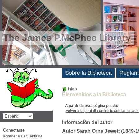
The James P.McPhee Library
Novedades
Sobre la Biblioteca
Reglam
Inicio
Bienvenidos a la Biblioteca
A partir de esta página puede:
Volver a la pantalla de inicio con las estanter
Información del autor
Conectarse
Autor Sarah Orne Jewett (1849-1
acceder a su cuenta de