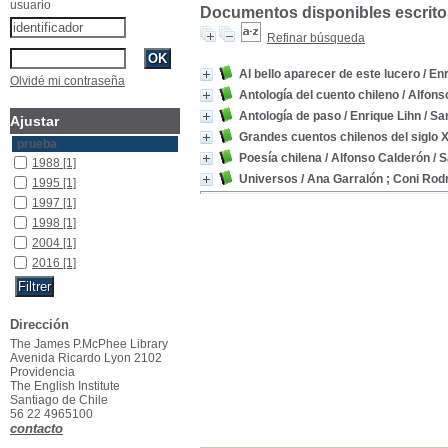
usuario
Documentos disponibles escritos
Refinar búsqueda
Al bello aparecer de este lucero
/ En
Olvidé mi contraseña
Antología del cuento chileno
/ Alfons
Antología de paso
/ Enrique Lihn
/ Sa
Ajustar
Grandes cuentos chilenos del siglo 
prueba
Poesía chilena
/ Alfonso Calderón
/ S
1988
[1]
Universos
/ Ana Garralón ; Coni Rod
1995
[1]
1997
[1]
1998
[1]
2004
[1]
2016
[1]
Dirección
The James P.McPhee Library
Avenida Ricardo Lyon 2102
Providencia
The English Institute
Santiago de Chile
56 22 4965100
contacto