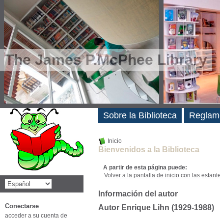
The James P.McPhee Library
Novedades
Sobre la Biblioteca
Reglam
Inicio
Bienvenidos a la Biblioteca
A partir de esta página puede:
Volver a la pantalla de inicio con las estanter
Información del autor
Conectarse
Autor Enrique Lihn (1929-1988)
acceder a su cuenta de