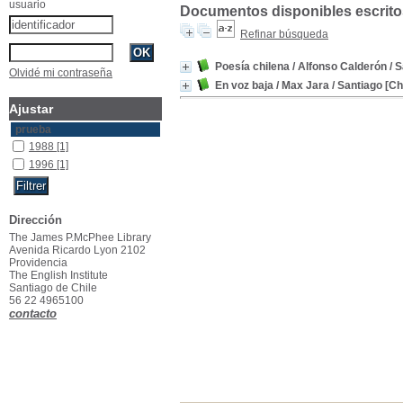
usuario
Documentos disponibles escritos
Refinar búsqueda
Poesía chilena
/ Alfonso Calderón
/ S
Olvidé mi contraseña
En voz baja
/ Max Jara
/ Santiago [Chi
Ajustar
prueba
1988
[1]
1996
[1]
Dirección
The James P.McPhee Library
Avenida Ricardo Lyon 2102
Providencia
The English Institute
Santiago de Chile
56 22 4965100
contacto