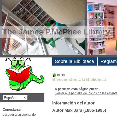
The James P.McPhee Library
Novedades
Sobre la Biblioteca
Reglam
Inicio
Bienvenidos a la Biblioteca
A partir de esta página puede:
Volver a la pantalla de inicio con las estanter
Información del autor
Conectarse
Autor Max Jara (1886-1995)
acceder a su cuenta de