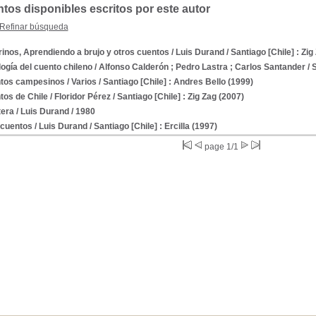
os disponibles escritos por este autor
Refinar búsqueda
inos, Aprendiendo a brujo y otros cuentos
/ Luis Durand
/ Santiago [Chile] : Zig
ogía del cuento chileno
/ Alfonso Calderón ; Pedro Lastra ; Carlos Santander
/ 
tos campesinos
/ Varios
/ Santiago [Chile] : Andres Bello (1999)
tos de Chile
/ Floridor Pérez
/ Santiago [Chile] : Zig Zag (2007)
tera
/ Luis Durand
/ 1980
ecuentos
/ Luis Durand
/ Santiago [Chile] : Ercilla (1997)
page 1/1