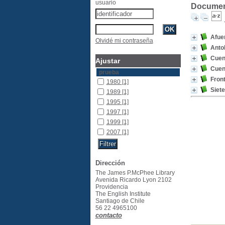
usuario
Document
Afuer
Olvidé mi contraseña
Antol
Cuen
Ajustar
Cuen
prueba
Fron
1980
[1]
Siet
1989
[1]
1995
[1]
1997
[1]
1999
[1]
2007
[1]
Dirección
The James P.McPhee Library
Avenida Ricardo Lyon 2102
Providencia
The English Institute
Santiago de Chile
56 22 4965100
contacto