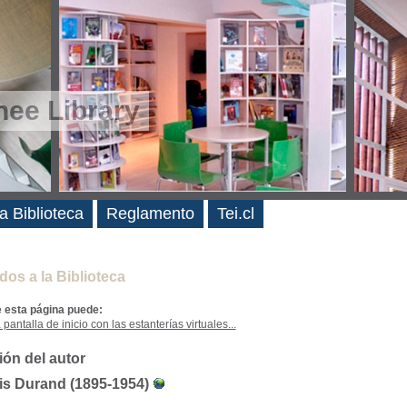
ee Library
es
a Biblioteca
Reglamento
Tei.cl
dos a la Biblioteca
e esta página puede:
 pantalla de inicio con las estanterías virtuales...
ión del autor
is Durand (1895-1954)