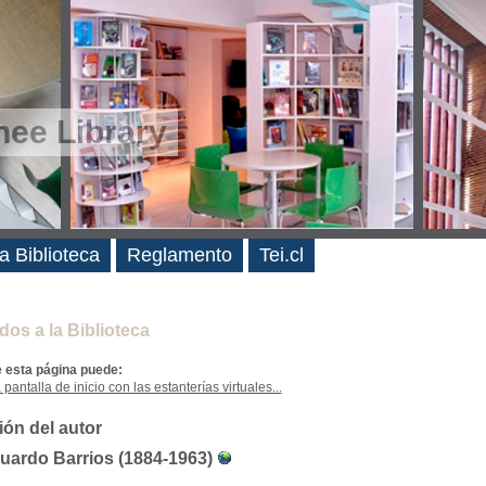
ee Library
es
a Biblioteca
Reglamento
Tei.cl
dos a la Biblioteca
e esta página puede:
 pantalla de inicio con las estanterías virtuales...
ión del autor
uardo Barrios (1884-1963)