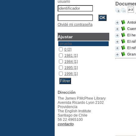
usuario
Document
Antol
Olvidé mi contraseña
Cuen
El h
Ajustar
El ni
prueba
El ni
0
[2]
Gran 
1981
[1]
1984
[1]
1995
[1]
1996
[1]
Dirección
The James P.McPhee Library
Avenida Ricardo Lyon 2102
Providencia
The English Institute
Santiago de Chile
56 22 4965100
contacto