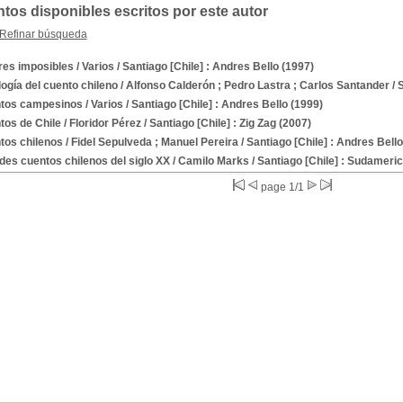
os disponibles escritos por este autor
Refinar búsqueda
es imposibles
/ Varios
/ Santiago [Chile] : Andres Bello (1997)
ogía del cuento chileno
/ Alfonso Calderón ; Pedro Lastra ; Carlos Santander
/ 
tos campesinos
/ Varios
/ Santiago [Chile] : Andres Bello (1999)
tos de Chile
/ Floridor Pérez
/ Santiago [Chile] : Zig Zag (2007)
tos chilenos
/ Fidel Sepulveda ; Manuel Pereira
/ Santiago [Chile] : Andres Bello
es cuentos chilenos del siglo XX
/ Camilo Marks
/ Santiago [Chile] : Sudameri
page 1/1