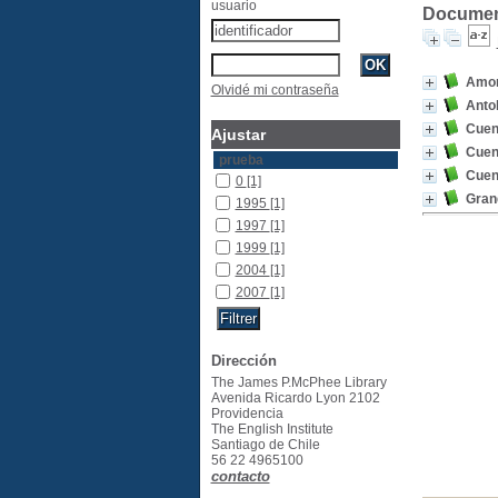
usuario
Document
Amor
Olvidé mi contraseña
Antol
Cuen
Ajustar
Cuen
prueba
Cuen
0
[1]
Grand
1995
[1]
1997
[1]
1999
[1]
2004
[1]
2007
[1]
Dirección
The James P.McPhee Library
Avenida Ricardo Lyon 2102
Providencia
The English Institute
Santiago de Chile
56 22 4965100
contacto