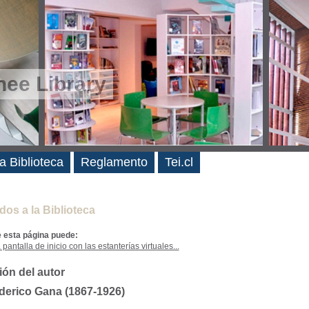
ee Library
es
a Biblioteca
Reglamento
Tei.cl
dos a la Biblioteca
e esta página puede:
 pantalla de inicio con las estanterías virtuales...
ión del autor
derico Gana (1867-1926)