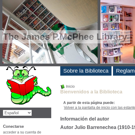
The James P.McPhee Library
Novedades
Sobre la Biblioteca
Reglam
Inicio
Bienvenidos a la Biblioteca
A partir de esta página puede:
Volver a la pantalla de inicio con las estanter
Información del autor
Conectarse
Autor Julio Barrenechea (1910-1
acceder a su cuenta de