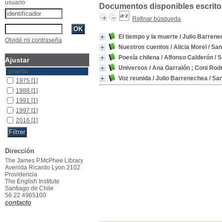
usuario
Documentos disponibles escritos
Refinar búsqueda
El tiempo y la muerte
/ Julio Barren
Olvidé mi contraseña
Nuestros cuentos
/ Alicia Morel
/ San
Poesía chilena
/ Alfonso Calderón
/ S
Ajustar
Universos
/ Ana Garralón ; Coni Rod
prueba
Voz reunida
/ Julio Barrenechea
/ San
1975
[1]
1988
[1]
1991
[1]
1997
[1]
2016
[1]
Dirección
The James P.McPhee Library
Avenida Ricardo Lyon 2102
Providencia
The English Institute
Santiago de Chile
56 22 4965100
contacto