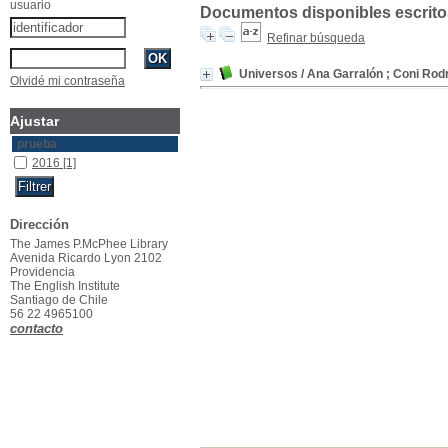
usuario
Documentos disponibles escritos
Refinar búsqueda
Universos
/ Ana Garralón ; Coni Rod
Olvidé mi contraseña
Ajustar
prueba
2016
[1]
Dirección
The James P.McPhee Library
Avenida Ricardo Lyon 2102
Providencia
The English Institute
Santiago de Chile
56 22 4965100
contacto