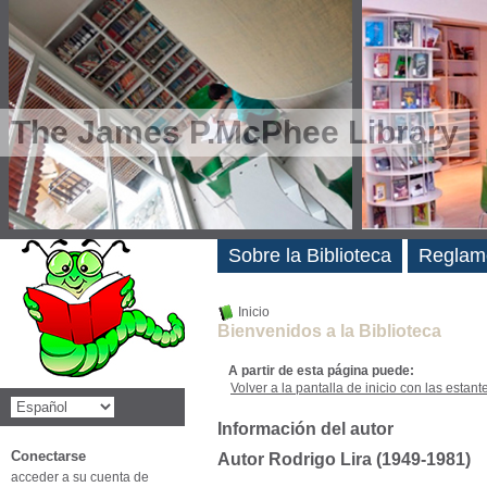
The James P.McPhee Library
Novedades
Sobre la Biblioteca
Reglam
Inicio
Bienvenidos a la Biblioteca
A partir de esta página puede:
Volver a la pantalla de inicio con las estanter
Información del autor
Conectarse
Autor Rodrigo Lira (1949-1981)
acceder a su cuenta de