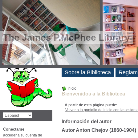
The James P.McPhee Library
Novedades
Sobre la Biblioteca
Reglam
Inicio
Bienvenidos a la Biblioteca
A partir de esta página puede:
Volver a la pantalla de inicio con las estanter
Información del autor
Conectarse
Autor Anton Chejov (1860-1904)
acceder a su cuenta de