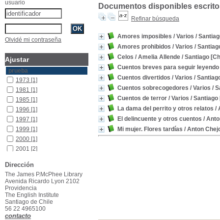
usuario
Documentos disponibles escritos
Refinar búsqueda
Amores imposibles
/ Varios
/ Santiag
Olvidé mi contraseña
Amores prohibidos
/ Varios
/ Santiag
Celos
/ Amelia Allende
/ Santiago [Ch
Ajustar
Cuentos breves para seguir leyendo 
prueba
Cuentos divertidos
/ Varios
/ Santiago
1973
[1]
Cuentos sobrecogedores
/ Varios
/ S
1981
[1]
Cuentos de terror
/ Varios
/ Santiago 
1985
[1]
La dama del perrito y otros relatos
/ 
1996
[1]
El delincuente y otros cuentos
/ Anto
1997
[1]
1999
[1]
Mi mujer. Flores tardías
/ Anton Chej
2000
[1]
2001
[2]
2005
[1]
Dirección
2009
[1]
The James P.McPhee Library
2016
[1]
Avenida Ricardo Lyon 2102
Providencia
The English Institute
Santiago de Chile
56 22 4965100
contacto