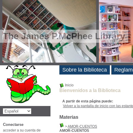
The James P.McPhee Library
Novedades
Sobre la Biblioteca
Reglam
Inicio
Bienvenidos a la Biblioteca
A partir de esta página puede:
Volver a la pantalla de inicio con las estanter
Materias
Conectarse
>
AMOR-CUENTOS
acceder a su cuenta de
AMOR-CUENTOS