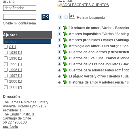
usuario
Ver también:
ADOLESCENTES-CUENTOS
Refinar búsqueda
Olvidé mi contraseña
10 relatos de amor
/ Varios
/ Barcelo
Amores imposibles
/ Varios
/ Santiag
Ajustar
Amores prohibidos
/ Varios
/ Santiag
prueba
Antologia del amor
/ Luis Vargas Sa
0
[1]
Cuentos de encuentros y desencue
1989
[1]
Cuentos de Eva Luna
/ Isabel Allend
1990
[1]
1995
[1]
Cuentos de los reinos inquietos
/ Jac
1996
[1]
Cuentos para adolescentes románti
1997
[1]
El pàjaro verde y otros cuentos
/ Jua
2000
[1]
Historias de amor y adolescencia
/ 
2003
[2]
2006
[1]
Dirección
2008
[1]
The James P.McPhee Library
Avenida Ricardo Lyon 2102
Providencia
The English Institute
Santiago de Chile
56 22 4965100
contacto