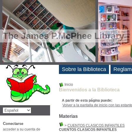
The James P.McPhee Library
Novedades
Sobre la Biblioteca
Reglam
Inicio
Bienvenidos a la Biblioteca
A partir de esta página puede:
Volver a la pantalla de inicio con las estanter
Materias
Conectarse
>
CUENTOS CLASICOS INFANTILES
acceder a su cuenta de
CUENTOS CLASICOS INFANTILES