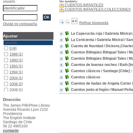
usuario
Ver también:
CUENTOS INFANTILES
CUENTOS INFANTILES-COLECCIONES
Refinar búsqueda
Olvidé mi contraseña
La Caperucita roja
/ Gabriela Mistral
Ajustar
La Cenicienta
/ Gabriela Mistral
/ San
prueba
Cuento de Navidad
/ Dickens,Charle
0
[4]
Cuentos Bilingües Bilngual Tales
/ Ma
1986
[1]
Cuentos Bilingües Bilngual Tales
/ Ma
1990
[1]
Cuentos de buenas noches
/ Bath [I
1993
[1]
Cuentos clásicos
/ Santiago [Chile] 
1994
[1]
Cuentos clásicos
2004
[1]
Cuentos de hadas de Angela Carter
/
2006
[2]
Cuentos junto al fogòn
/ Manuel Peñ
2008
[1]
2010
[1]
Dirección
2013
[1]
The James P.McPhee Library
2014
[1]
Avenida Ricardo Lyon 2102
Providencia
2015
[1]
The English Institute
2017
[1]
Santiago de Chile
2019
[1]
56 22 4965100
contacto
2020
[1]