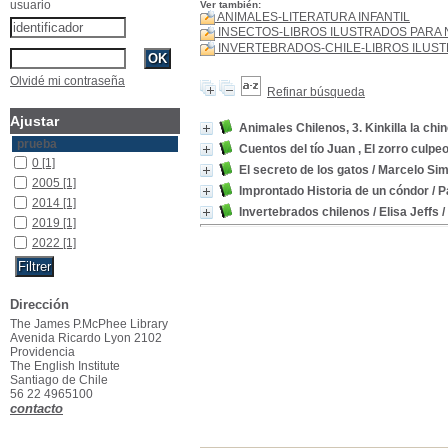
usuario
Ver también:
ANIMALES-LITERATURA INFANTIL
INSECTOS-LIBROS ILUSTRADOS PARA 
INVERTEBRADOS-CHILE-LIBROS ILUS
Olvidé mi contraseña
Refinar búsqueda
Ajustar
Animales Chilenos, 3. Kinkilla la chin
prueba
Cuentos del tío Juan , El zorro culpe
0
[1]
El secreto de los gatos
/ Marcelo Sim
2005
[1]
Improntado Historia de un cóndor
/ P
2014
[1]
Invertebrados chilenos
/ Elisa Jeffs
/
2019
[1]
2022
[1]
Dirección
The James P.McPhee Library
Avenida Ricardo Lyon 2102
Providencia
The English Institute
Santiago de Chile
56 22 4965100
contacto