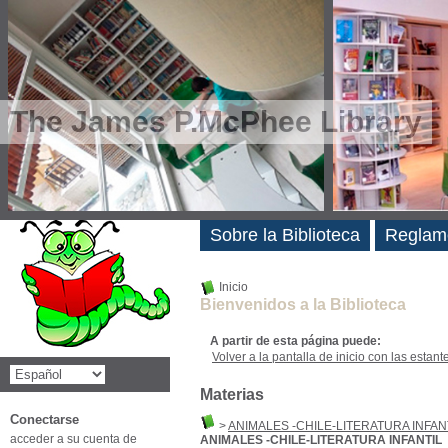
The James P.McPhee Library
Novedades
Sobre la Biblioteca
Reglam
Inicio
Bienvenidos a la Biblioteca
A partir de esta página puede:
Volver a la pantalla de inicio con las estanter
Materias
Conectarse
>
ANIMALES -CHILE-LITERATURA INFAN
acceder a su cuenta de
ANIMALES -CHILE-LITERATURA INFANTIL