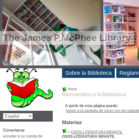
The James P.McPhee Library
Novedades
Sobre la Biblioteca
Reglam
Inicio
Bienvenidos a la Biblioteca
A partir de esta página puede:
Volver a la pantalla de inicio con las estanter
Materias
Conectarse
>
OSOS-LITERATURA INFANTIL
acceder a su cuenta de
OSOS-LITERATURA INFANTIL