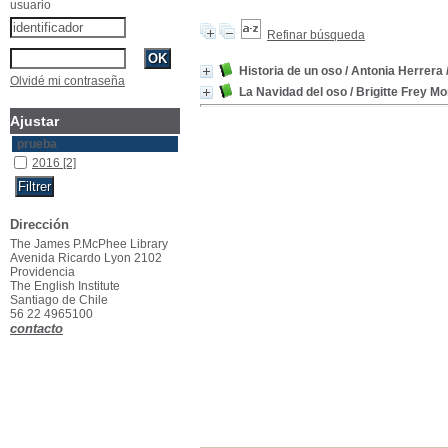
usuario
Refinar búsqueda
Historia de un oso
/ Antonia Herrera
Olvidé mi contraseña
La Navidad del oso
/ Brigitte Frey Mo
Ajustar
prueba
2016
[2]
Dirección
The James P.McPhee Library
Avenida Ricardo Lyon 2102
Providencia
The English Institute
Santiago de Chile
56 22 4965100
contacto