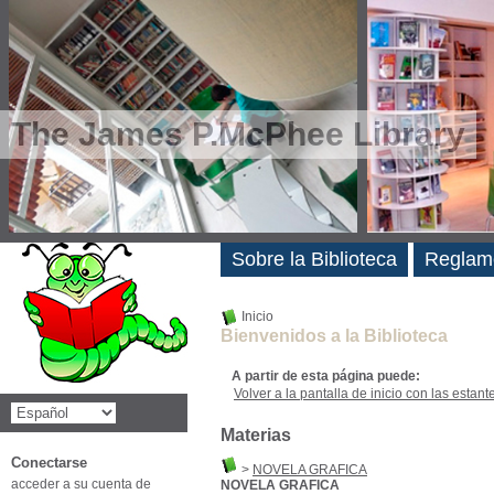
The James P.McPhee Library
Novedades
Sobre la Biblioteca
Reglam
Inicio
Bienvenidos a la Biblioteca
A partir de esta página puede:
Volver a la pantalla de inicio con las estanter
Materias
Conectarse
>
NOVELA GRAFICA
acceder a su cuenta de
NOVELA GRAFICA