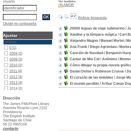
usuario
Ver también:
AMOR
Refinar búsqueda
Olvidé mi contraseña
20000 leguas de viaje submarino
/ J
Aladino y la lámpara mágica
/ Carl 
Ajustar
Alejandro Magno
/ Manuel Morini
/ Mo
prueba
Ana Frank
/ Diego Agrimbau
/ Montev
0
[1]
Canción de Navidad
/ Benjamin Harp
2004
[2]
Cantar de Mio Cid
/ Anónimo
/ Montev
2009
[3]
2010
[2]
Cómo dibujar tu propia novela gráfic
2011
[4]
Daniel Defoe's Robinson Crusoe
/ Da
2012
[4]
El corazón de las tinieblas
/ Jorge Mo
2013
[4]
El mundo perdido
/ Arthur Conan Doy
2014
[2]
2015
[10]
Dirección
2016
[5]
The James P.McPhee Library
2017
[5]
Avenida Ricardo Lyon 2102
Providencia
The English Institute
Santiago de Chile
56 22 4965100
contacto