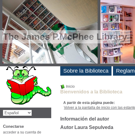
The James P.McPhee Library
Novedades
Sobre la Biblioteca
Reglam
Inicio
Bienvenidos a la Biblioteca
A partir de esta página puede:
Volver a la pantalla de inicio con las estanter
Información del autor
Conectarse
Autor Laura Sepulveda
acceder a su cuenta de