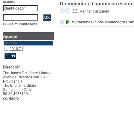
usuario
Documentos disponibles escritos
Refinar búsqueda
Migraciones
/ Sofia Montenegro
/ San
Olvidé mi contraseña
Ajustar
prueba
2016
[1]
Dirección
The James P.McPhee Library
Avenida Ricardo Lyon 2102
Providencia
The English Institute
Santiago de Chile
56 22 4965100
contacto