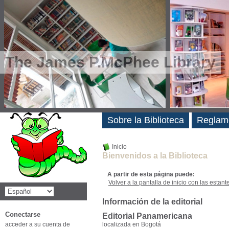
The James P.McPhee Library
Novedades
Sobre la Biblioteca
Reglam
Inicio
Bienvenidos a la Biblioteca
A partir de esta página puede:
Volver a la pantalla de inicio con las estanter
Información de la editorial
Conectarse
Editorial Panamericana
acceder a su cuenta de
localizada en Bogotá