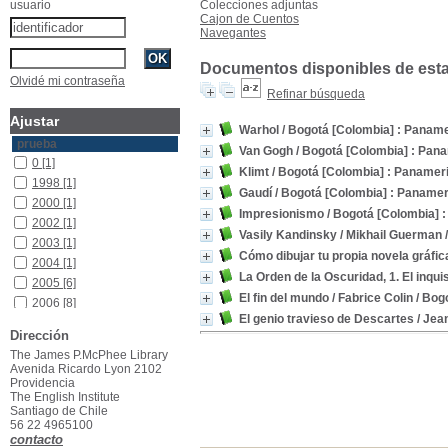
usuario
Colecciones adjuntas
Cajon de Cuentos
Navegantes
Documentos disponibles de esta 
Olvidé mi contraseña
Refinar búsqueda
Ajustar
Warhol
/ Bogotá [Colombia] : Paname
prueba
Van Gogh
/ Bogotá [Colombia] : Pan
0
[1]
Klimt
/ Bogotá [Colombia] : Panamer
1998
[1]
Gaudí
/ Bogotá [Colombia] : Panamer
2000
[1]
Impresionismo
/ Bogotá [Colombia] 
2002
[1]
Vasily Kandinsky
/ Mikhail Guerman
2003
[1]
Cómo dibujar tu propia novela gráfic
2004
[1]
La Orden de la Oscuridad, 1. El inqui
2005
[6]
El fin del mundo
/ Fabrice Colin
/ Bog
2006
[8]
El genio travieso de Descartes
/ Jea
2007
[1]
Dirección
2009
[1]
The James P.McPhee Library
2011
[2]
Avenida Ricardo Lyon 2102
Providencia
2013
[1]
The English Institute
2014
[4]
Santiago de Chile
2015
[3]
56 22 4965100
contacto
2016
[1]