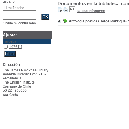
usuario
Documentos en la biblioteca con 
Refinar búsqueda
Antologia poetica
/ Jorge Manrique
/ 
Olvidé mi contraseña
Ajustar
prueba
1975
[1]
Dirección
The James P.McPhee Library
Avenida Ricardo Lyon 2102
Providencia
The English Institute
Santiago de Chile
56 22 4965100
contacto