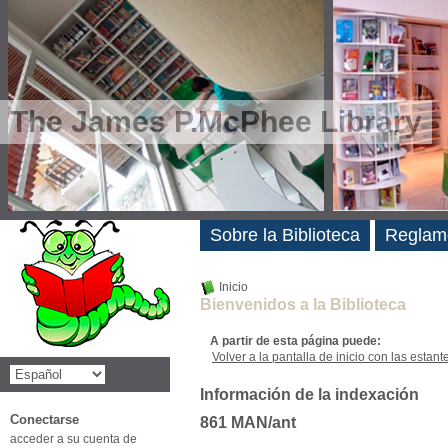
The James P.McPhee Library
Novedades
Sobre la Biblioteca
Reglam
Inicio
Bienvenidos a la Biblioteca
A partir de esta página puede:
Volver a la pantalla de inicio con las estanter
Información de la indexación
Conectarse
861 MAN/ant
acceder a su cuenta de