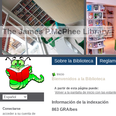
The James P.McPhee Library
Novedades
Sobre la Biblioteca
Reglam
Inicio
Bienvenidos a la Biblioteca
A partir de esta página puede:
Volver a la pantalla de inicio con las estanter
Información de la indexación
Conectarse
863 GRA/bes
acceder a su cuenta de