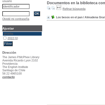
usuario
Documentos en la biblioteca con
Refinar búsqueda
Los besos en el pan
/ Almudena Gra
Olvidé mi contraseña
Ajustar
prueba
2022
[1]
Dirección
The James P.McPhee Library
Avenida Ricardo Lyon 2102
Providencia
The English Institute
Santiago de Chile
56 22 4965100
contacto