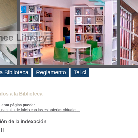
ee Library
es
a Biblioteca
Reglamento
Tei.cl
dos a la Biblioteca
e esta página puede:
 pantalla de inicio con las estanterías virtuales...
ión de la indexación
HI