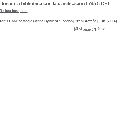
s en la biblioteca con la clasificación I 745.5 CHI
Refinar búsqueda
dren's Book of Magic
/ Anne Hyldiard
/ London [Gran Bretaña] : DK (2014)
page 1/1