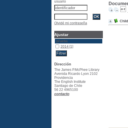
usuario
Documento
Chil
Olvidé mi contraseña
Ajustar
prueba
2014
[1]
Dirección
The James P.McPhee Library
Avenida Ricardo Lyon 2102
Providencia
The English Institute
Santiago de Chile
56 22 4965100
contacto