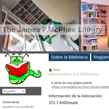
The James P.McPhee Library
Novedades
Sobre la Biblioteca
Reglam
Inicio
Bienvenidos a la Biblioteca
A partir de esta página puede:
Volver a la pantalla de inicio con las estanter
Información de la indexación
Conectarse
372.7 AND/math
acceder a su cuenta de