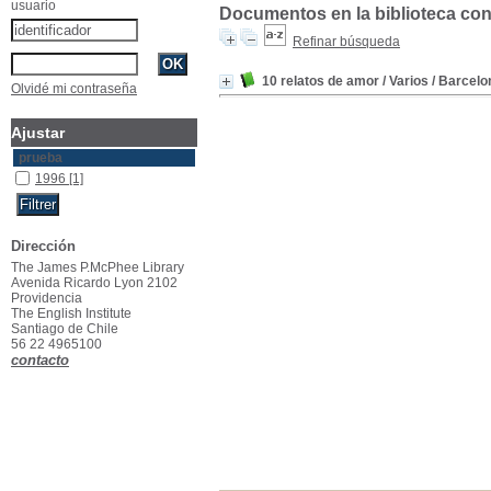
usuario
Documentos en la biblioteca con 
Refinar búsqueda
10 relatos de amor
/ Varios
/ Barcelo
Olvidé mi contraseña
Ajustar
prueba
1996
[1]
Dirección
The James P.McPhee Library
Avenida Ricardo Lyon 2102
Providencia
The English Institute
Santiago de Chile
56 22 4965100
contacto