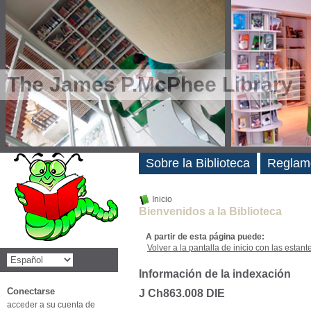
The James P.McPhee Library
Novedades
Sobre la Biblioteca
Reglam
Inicio
Bienvenidos a la Biblioteca
A partir de esta página puede:
Volver a la pantalla de inicio con las estanter
Información de la indexación
Conectarse
J Ch863.008 DIE
acceder a su cuenta de