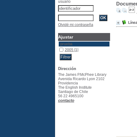
usuario
Documento
Línea
Olvidé mi contraseña
Ajustar
prueba
2005
[1]
Dirección
The James P.McPhee Library
Avenida Ricardo Lyon 2102
Providencia
The English Institute
Santiago de Chile
56 22 4965100
contacto