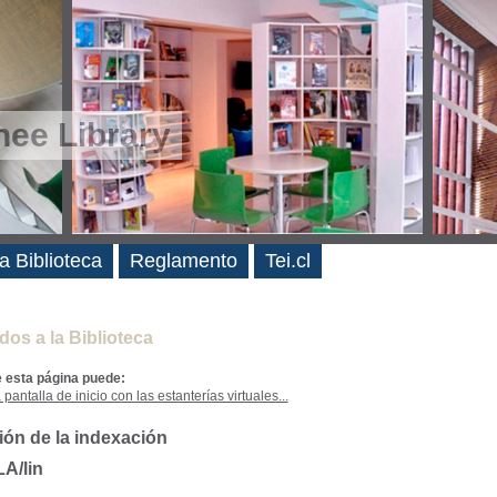
ee Library
es
a Biblioteca
Reglamento
Tei.cl
dos a la Biblioteca
e esta página puede:
 pantalla de inicio con las estanterías virtuales...
ión de la indexación
LA/lin