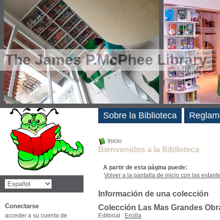
The James P.McPhee Library
Novedades
Sobre la Biblioteca
Reglam
Inicio
Bienvenidos a la Biblioteca
A partir de esta página puede:
Volver a la pantalla de inicio con las estanter
Información de una colección
Conectarse
Colección Las Mas Grandes Obr
acceder a su cuenta de
Editorial :
Ercilla