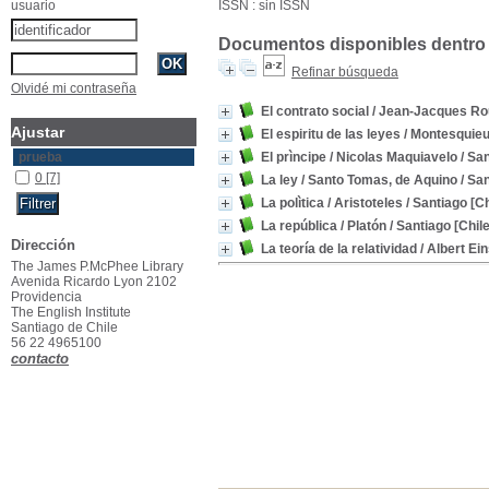
usuario
ISSN : sin ISSN
Documentos disponibles dentro 
Refinar búsqueda
Olvidé mi contraseña
El contrato social
/ Jean-Jacques R
Ajustar
El espiritu de las leyes
/ Montesquie
prueba
El prìncipe
/ Nicolas Maquiavelo
/ San
0
[7]
La ley
/ Santo Tomas, de Aquino
/ San
La polìtica
/ Aristoteles
/ Santiago [Chi
La república
/ Platón
/ Santiago [Chile]
Dirección
La teoría de la relatividad
/ Albert Ein
The James P.McPhee Library
Avenida Ricardo Lyon 2102
Providencia
The English Institute
Santiago de Chile
56 22 4965100
contacto