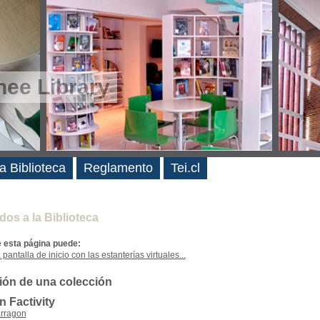
ee Library
es
a Biblioteca
Reglamento
Tei.cl
dos a la Biblioteca
e esta página puede:
 pantalla de inicio con las estanterías virtuales...
ión de una colección
n Factivity
rragon