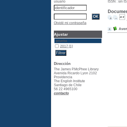
usuario
ISSN : sin I
Document
Olvidé mi contraseña
Avent
Ajustar
prueba
2017
[1]
Dirección
The James P.McPhee Library
Avenida Ricardo Lyon 2102
Providencia
The English Institute
Santiago de Chile
56 22 4965100
contacto