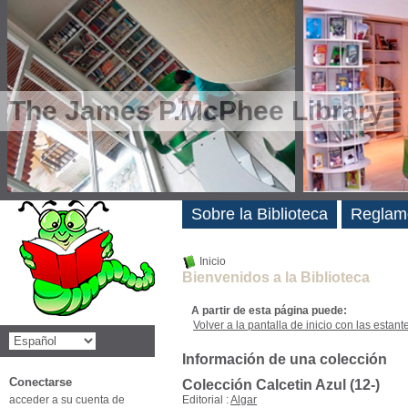
The James P.McPhee Library
Novedades
Sobre la Biblioteca
Reglam
Inicio
Bienvenidos a la Biblioteca
A partir de esta página puede:
Volver a la pantalla de inicio con las estanter
Información de una colección
Conectarse
Colección Calcetin Azul (12-)
acceder a su cuenta de
Editorial :
Algar