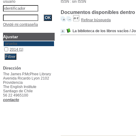
usuario
ISSN : sin ISSN
Documentos disponibles dentro 
Refinar búsqueda
Olvidé mi contraseña
La biblioteca de los libros vacíos
/ Jo
Ajustar
prueba
2014
[1]
Dirección
The James P.McPhee Library
Avenida Ricardo Lyon 2102
Providencia
The English Institute
Santiago de Chile
56 22 4965100
contacto