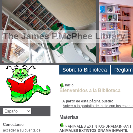
The James P.McPhee Library
Novedades
Sobre la Biblioteca
Reglam
Inicio
Bienvenidos a la Biblioteca
A partir de esta página puede:
Volver a la pantalla de inicio con las estanter
Materias
Conectarse
>
ANIMALES EXTINTOS-DRAMA INFANTI
acceder a su cuenta de
ANIMALES EXTINTOS-DRAMA INFANTIL