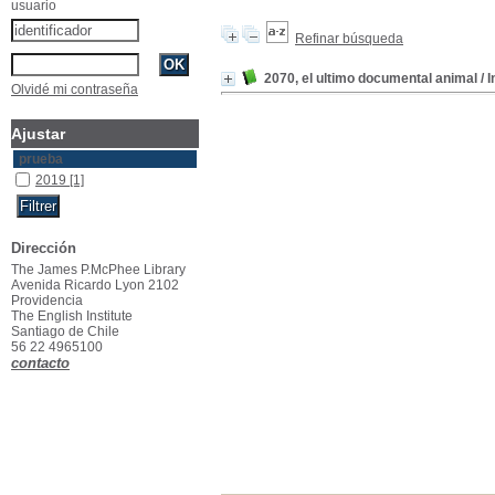
usuario
Refinar búsqueda
2070, el ultimo documental animal
/ 
Olvidé mi contraseña
Ajustar
prueba
2019
[1]
Dirección
The James P.McPhee Library
Avenida Ricardo Lyon 2102
Providencia
The English Institute
Santiago de Chile
56 22 4965100
contacto