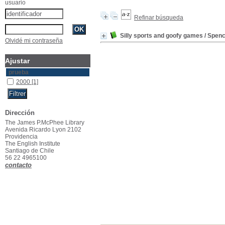
usuario
Refinar búsqueda
Silly sports and goofy games
/ Spen
Olvidé mi contraseña
Ajustar
prueba
2000
[1]
Dirección
The James P.McPhee Library
Avenida Ricardo Lyon 2102
Providencia
The English Institute
Santiago de Chile
56 22 4965100
contacto