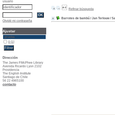
usuario
Refinar búsqueda
Barrotes de bambú
/ Jan Terlouw
/ S
Olvidé mi contraseña
Ajustar
prueba
0
[1]
Dirección
The James P.McPhee Library
Avenida Ricardo Lyon 2102
Providencia
The English Institute
Santiago de Chile
56 22 4965100
contacto