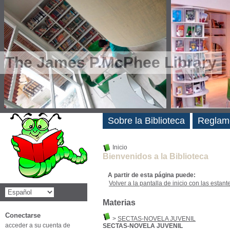
The James P.McPhee Library
Novedades
Sobre la Biblioteca
Reglam
Inicio
Bienvenidos a la Biblioteca
A partir de esta página puede:
Volver a la pantalla de inicio con las estanter
Materias
Conectarse
>
SECTAS-NOVELA JUVENIL
acceder a su cuenta de
SECTAS-NOVELA JUVENIL