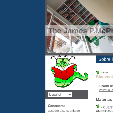
The James P.McPh
Novedad
Sobre l
Inicio
Bienveni
A partir d
Volver a la
Materias
Conectarse
>
CUEN
acceder a su cuenta de
CUENTOS 