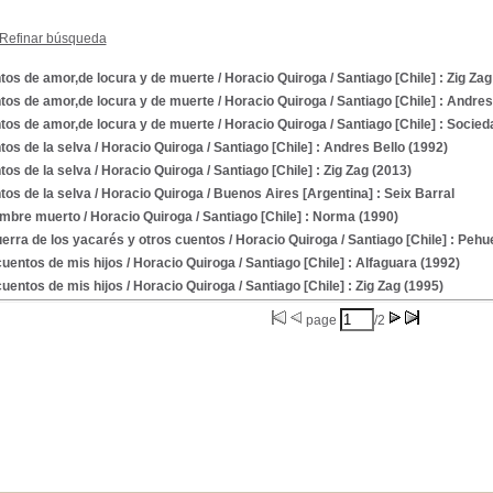
Refinar búsqueda
tos de amor,de locura y de muerte
/ Horacio Quiroga
/ Santiago [Chile] : Zig Zag
tos de amor,de locura y de muerte
/ Horacio Quiroga
/ Santiago [Chile] : Andres
tos de amor,de locura y de muerte
/ Horacio Quiroga
/ Santiago [Chile] : Socie
os de la selva
/ Horacio Quiroga
/ Santiago [Chile] : Andres Bello (1992)
os de la selva
/ Horacio Quiroga
/ Santiago [Chile] : Zig Zag (2013)
os de la selva
/ Horacio Quiroga
/ Buenos Aires [Argentina] : Seix Barral
ombre muerto
/ Horacio Quiroga
/ Santiago [Chile] : Norma (1990)
erra de los yacarés y otros cuentos
/ Horacio Quiroga
/ Santiago [Chile] : Pehu
uentos de mis hijos
/ Horacio Quiroga
/ Santiago [Chile] : Alfaguara (1992)
uentos de mis hijos
/ Horacio Quiroga
/ Santiago [Chile] : Zig Zag (1995)
page
/2