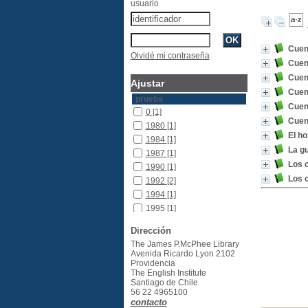
usuario
Cuen
Olvidé mi contraseña
Cuen
Cuen
Ajustar
Cuent
prueba
Cuent
0
[1]
Cuent
1980
[1]
El h
1984
[1]
La gu
1987
[1]
Los c
1990
[1]
Los c
1992
[2]
1994
[1]
1995
[1]
2006
[1]
Dirección
2007
[1]
The James P.McPhee Library
2012
[1]
Avenida Ricardo Lyon 2102
Providencia
2013
[1]
The English Institute
Santiago de Chile
56 22 4965100
contacto