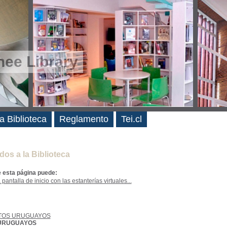
ee Library
es
a Biblioteca
Reglamento
Tei.cl
dos a la Biblioteca
e esta página puede:
 pantalla de inicio con las estanterías virtuales...
TOS URUGUAYOS
URUGUAYOS