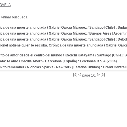
OVELA
Refinar búsqueda
ica de una muerte anunciada
/ Gabriel García Márquez
/ Santiago [Chile] : Sud
ica de una muerte anunciada
/ Gabriel García Márquez
/ Buenos Aires [Argentina
ica de una muerte anunciada
/ Gabriel García Márquez
/ Santiago [Chile] : Debol
ronel notiene quien le escriba. Crónica de una muerte anunciada
/ Gabriel Garc
rito de amor desde el centro del mundo
/ Kyoichi Katayama
/ Santiago [Chile] : 
ata: te amo
/ Cecilia Ahern
/ Barcelona [España] : Ediciones B.S.A (2004)
lk to remember
/ Nicholas Sparks
/ New York [Estados Unidos] : Grand Central 
page 1/1