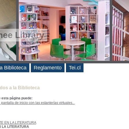
ee Library
es
a Biblioteca
Reglamento
Tei.cl
dos a la Biblioteca
e esta página puede:
 pantalla de inicio con las estanterías virtuales...
E EN LA LITERATURA
 LA LITERATURA