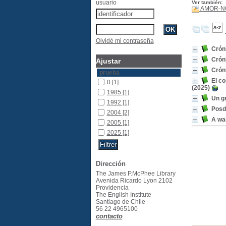
usuario
Ver también:
AMOR-N
Olvidé mi contraseña
Crón
Crón
Ajustar
Crón
prueba
El co
0
[1]
(2025)
1985
[1]
Un g
1992
[1]
Posd
2004
[2]
A wa
2005
[1]
2025
[1]
Dirección
The James P.McPhee Library
Avenida Ricardo Lyon 2102
Providencia
The English Institute
Santiago de Chile
56 22 4965100
contacto