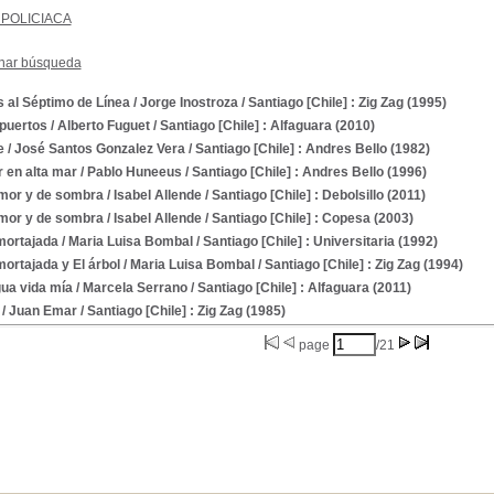
POLICIACA
nar búsqueda
 al Séptimo de Línea
/ Jorge Inostroza
/ Santiago [Chile] : Zig Zag (1995)
puertos
/ Alberto Fuguet
/ Santiago [Chile] : Alfaguara (2010)
e
/ José Santos Gonzalez Vera
/ Santiago [Chile] : Andres Bello (1982)
 en alta mar
/ Pablo Huneeus
/ Santiago [Chile] : Andres Bello (1996)
mor y de sombra
/ Isabel Allende
/ Santiago [Chile] : Debolsillo (2011)
mor y de sombra
/ Isabel Allende
/ Santiago [Chile] : Copesa (2003)
mortajada
/ Maria Luisa Bombal
/ Santiago [Chile] : Universitaria (1992)
ortajada y El árbol
/ Maria Luisa Bombal
/ Santiago [Chile] : Zig Zag (1994)
gua vida mía
/ Marcela Serrano
/ Santiago [Chile] : Alfaguara (2011)
/ Juan Emar
/ Santiago [Chile] : Zig Zag (1985)
page
/21