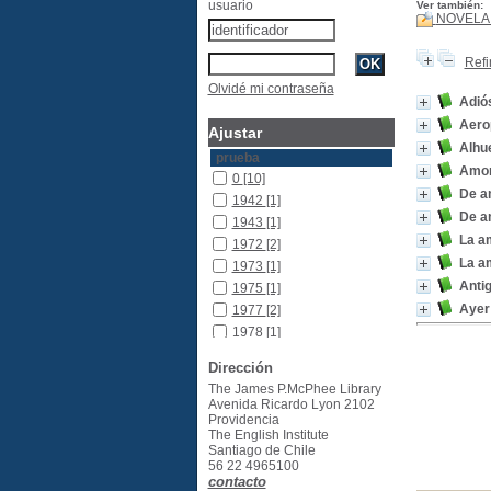
usuario
Ver también:
NOVELA 
Refi
Olvidé mi contraseña
Adiós
Aero
Ajustar
Alhu
prueba
Amor
0
[10]
De a
1942
[1]
De a
1943
[1]
La a
1972
[2]
La am
1973
[1]
Anti
1975
[1]
Ayer
1977
[2]
1978
[1]
1979
[1]
Dirección
1980
[1]
The James P.McPhee Library
1981
[1]
Avenida Ricardo Lyon 2102
Providencia
1982
[2]
The English Institute
1983
[2]
Santiago de Chile
1984
[5]
56 22 4965100
contacto
1985
[4]