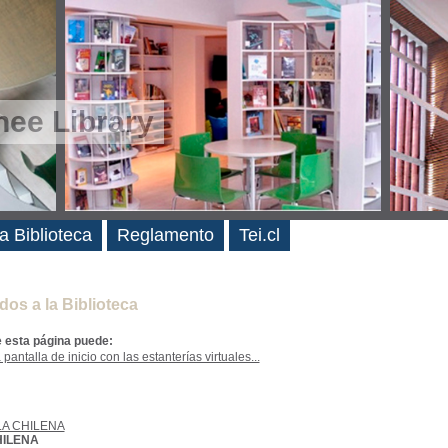
ee Library
es
a Biblioteca
Reglamento
Tei.cl
dos a la Biblioteca
e esta página puede:
 pantalla de inicio con las estanterías virtuales...
A CHILENA
HILENA