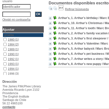
usuario
Documentos disponibles escritos
Refinar búsqueda
Arthur's, 1. Arthur's birthday
/ Marc 
Olvidé mi contraseña
Arthur's, 10. Arthur's Christmas
/ Ma
Arthur's, 11. Arthur's tooth
/ Marc B
Ajustar
Arthur's, 2. Arthur's family vacation
prueba
Arthur's, 3. Arthur's first sleepover
/
1980
[1]
Arthur's, 4. Arthur's Valentine
/ Marc
1984
[2]
Arthur's, 5. Arthur babysit
/ Marc Br
1989
[1]
Arthur's, 6. Arthur's pet business
/ M
1990
[1]
Arthur's, 7. Arthur writes a story
/ M
1992
[1]
1993
[1]
Arthur's, 8. Arthur's new puppy
/ Ma
1994
[1]
1996
[3]
Dirección
The James P.McPhee Library
Avenida Ricardo Lyon 2102
Providencia
The English Institute
Santiago de Chile
56 22 4965100
contacto