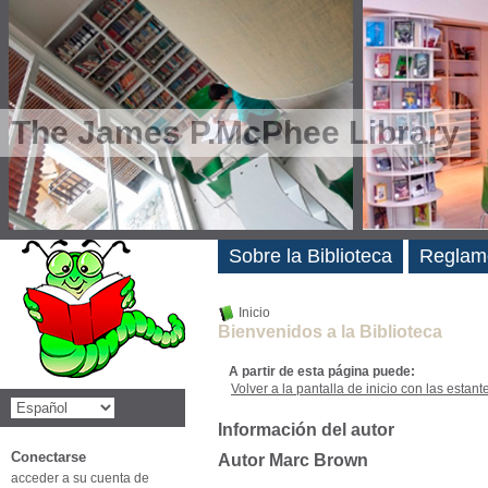
The James P.McPhee Library
Novedades
Sobre la Biblioteca
Reglam
Inicio
Bienvenidos a la Biblioteca
A partir de esta página puede:
Volver a la pantalla de inicio con las estanter
Información del autor
Conectarse
Autor Marc Brown
acceder a su cuenta de