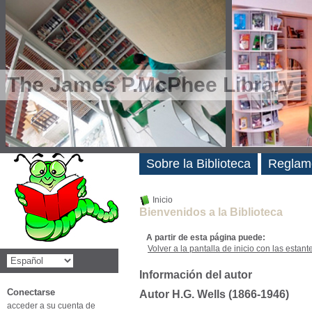
The James P.McPhee Library
Novedades
Sobre la Biblioteca
Reglam
Inicio
Bienvenidos a la Biblioteca
A partir de esta página puede:
Volver a la pantalla de inicio con las estanter
Información del autor
Conectarse
Autor H.G. Wells (1866-1946)
acceder a su cuenta de