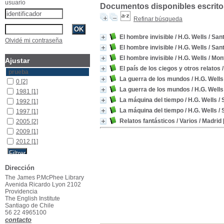
usuario
Documentos disponibles escritos
Refinar búsqueda
El hombre invisible
/ H.G. Wells
/ Sant
Olvidé mi contraseña
El hombre invisible
/ H.G. Wells
/ Sant
El hombre invisible
/ H.G. Wells
/ Mon
Ajustar
El país de los ciegos y otros relatos
/
prueba
La guerra de los mundos
/ H.G. Wells
0
[2]
La guerra de los mundos
/ H.G. Wells
1981
[1]
La máquina del tiempo
/ H.G. Wells
/ 
1992
[1]
La máquina del tiempo
/ H.G. Wells
/ 
1997
[1]
Relatos fantásticos
/ Varios
/ Madrid 
2005
[2]
2009
[1]
2012
[1]
Dirección
The James P.McPhee Library
Avenida Ricardo Lyon 2102
Providencia
The English Institute
Santiago de Chile
56 22 4965100
contacto