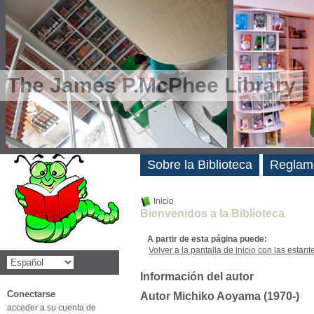
The James P.McPhee Library
Novedades
Sobre la Biblioteca
Reglam
Inicio
Bienvenidos a la Biblioteca
A partir de esta página puede:
Volver a la pantalla de inicio con las estanter
Información del autor
Conectarse
Autor Michiko Aoyama (1970-)
acceder a su cuenta de