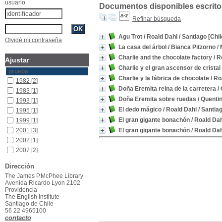
usuario
Documentos disponibles escritos
Refinar búsqueda
Agu Trot
/ Roald Dahl
/ Santiago [Chil
Olvidé mi contraseña
La casa del árbol
/ Bianca Pitzorno
/ 
Charlie and the chocolate factory
/ R
Ajustar
Charlie y el gran ascensor de cristal
prueba
Charlie y la fábrica de chocolate
/ Ro
1982
[2]
Doña Eremita reina de la carretera
/ 
1983
[1]
Doña Eremita sobre ruedas
/ Quenti
1993
[1]
El dedo mágico
/ Roald Dahl
/ Santiag
1995
[1]
El gran gigante bonachón
/ Roald Da
1999
[1]
2001
[3]
El gran gigante bonachón
/ Roald Da
2002
[1]
2007
[2]
2008
[1]
Dirección
2012
[1]
The James P.McPhee Library
2013
[2]
Avenida Ricardo Lyon 2102
Providencia
2014
[1]
The English Institute
2015
[3]
Santiago de Chile
2016
[2]
56 22 4965100
contacto
2021
[1]