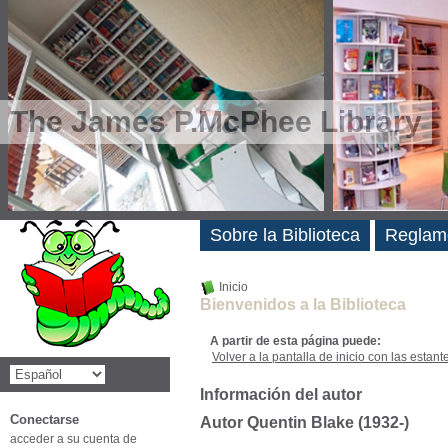
The James P.McPhee Library
Novedades
Sobre la Biblioteca
Reglam
Inicio
Bienvenidos a la Biblioteca
A partir de esta página puede:
Volver a la pantalla de inicio con las estanter
Información del autor
Conectarse
Autor Quentin Blake (1932-)
acceder a su cuenta de