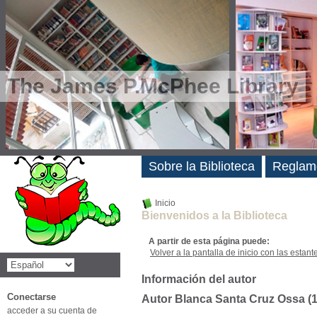
The James P.McPhee Library
Novedades
Sobre la Biblioteca
Reglam
Inicio
Bienvenidos a la Biblioteca
A partir de esta página puede:
Volver a la pantalla de inicio con las estanter
Información del autor
Conectarse
Autor Blanca Santa Cruz Ossa (
acceder a su cuenta de