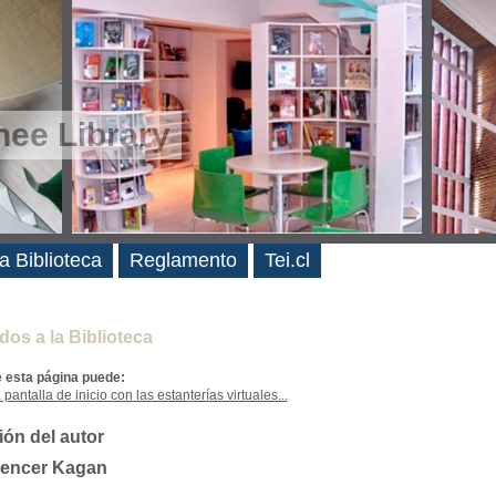
ee Library
es
a Biblioteca
Reglamento
Tei.cl
dos a la Biblioteca
e esta página puede:
 pantalla de inicio con las estanterías virtuales...
ión del autor
pencer Kagan