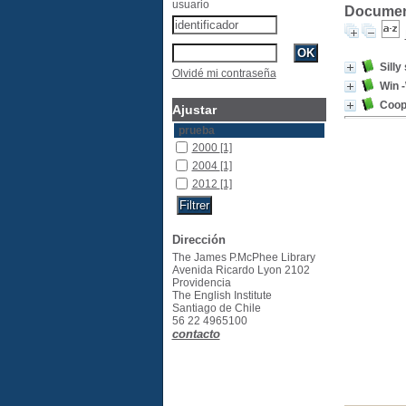
usuario
Document
Silly
Olvidé mi contraseña
Win -
Coop
Ajustar
prueba
2000
[1]
2004
[1]
2012
[1]
Dirección
The James P.McPhee Library
Avenida Ricardo Lyon 2102
Providencia
The English Institute
Santiago de Chile
56 22 4965100
contacto