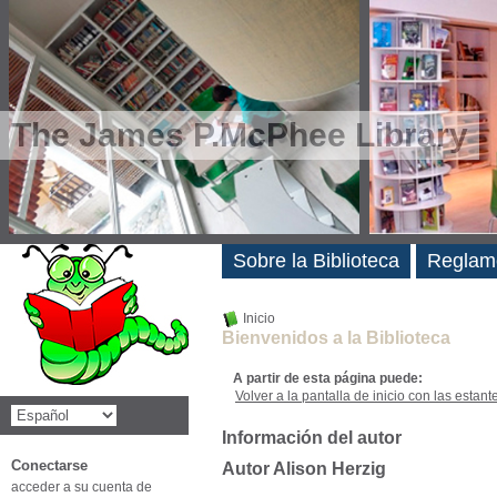
The James P.McPhee Library
Novedades
Sobre la Biblioteca
Reglam
Inicio
Bienvenidos a la Biblioteca
A partir de esta página puede:
Volver a la pantalla de inicio con las estanter
Información del autor
Conectarse
Autor Alison Herzig
acceder a su cuenta de