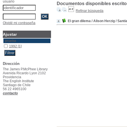
usuario
Documentos disponibles escritos
Refinar búsqueda
El gran dilema
/ Alison Herzig
/ Santi
Olvidé mi contraseña
Ajustar
prueba
1992
[1]
Dirección
The James P.McPhee Library
Avenida Ricardo Lyon 2102
Providencia
The English Institute
Santiago de Chile
56 22 4965100
contacto