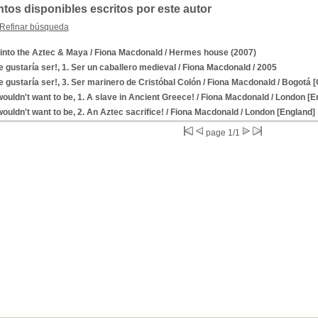
os disponibles escritos por este autor
Refinar búsqueda
into the Aztec & Maya
/ Fiona Macdonald
/ Hermes house (2007)
e gustaría ser!, 1. Ser un caballero medieval
/ Fiona Macdonald
/ 2005
e gustaría ser!, 3. Ser marinero de Cristóbal Colón
/ Fiona Macdonald
/ Bogotá [
ouldn't want to be, 1. A slave in Ancient Greece!
/ Fiona Macdonald
/ London [En
ouldn't want to be, 2. An Aztec sacrifice!
/ Fiona Macdonald
/ London [England] 
page 1/1