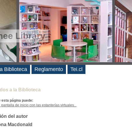
ee Library
es
a Biblioteca
Reglamento
Tei.cl
dos a la Biblioteca
e esta página puede:
 pantalla de inicio con las estanterías virtuales...
ión del autor
ona Macdonald