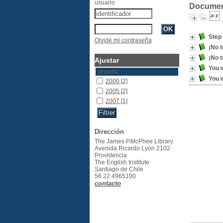
usuario
Document
Step 
Olvidé mi contraseña
¡No t
¡No t
Ajustar
You w
prueba
You w
2000
[2]
2005
[2]
2007
[1]
Dirección
The James P.McPhee Library
Avenida Ricardo Lyon 2102
Providencia
The English Institute
Santiago de Chile
56 22 4965100
contacto